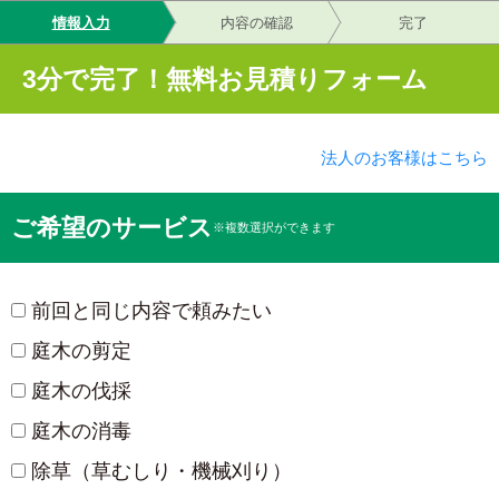
情報入力
内容の確認
完了
3分で完了！無料お見積りフォーム
法人のお客様はこちら
ご希望のサービス
※複数選択ができます
前回と同じ内容で頼みたい
庭木の剪定
庭木の伐採
庭木の消毒
除草（草むしり・機械刈り）