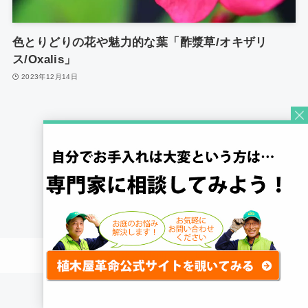
色とりどりの花や魅力的な葉「酢漿草/オキザリ
ス/Oxalis」
2023年12月14日
1
©
Quick Gardening Co., Ltd.