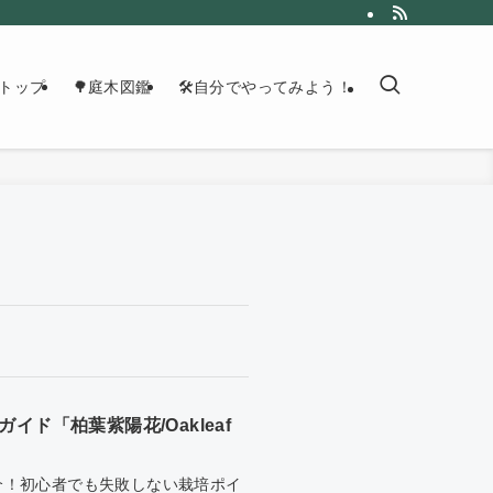
トップ
🌳庭木図鑑
🛠自分でやってみよう！
ド「柏葉紫陽花/Oakleaf
介！初心者でも失敗しない栽培ポイ