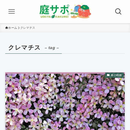
ホーム
クレマチス
クレマチス
– tag –
春の植物