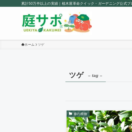
累計50万件以上の実績｜植木屋革命クイック・ガーデニング公式ブ
ホーム
ツゲ
ツゲ
– tag –
春の植物