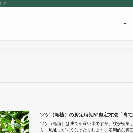
ログ
ツゲ（柘植）の剪定時期や剪定方法「育て
ツゲ（柘植）は成長が遅い木ですが、枝が密集
り、風通しが悪くなったりします。定期的な剪