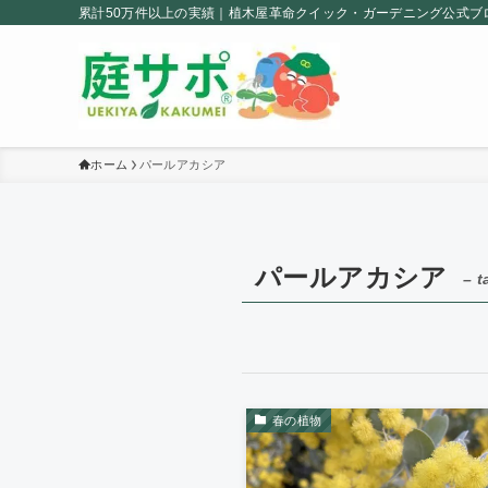
累計50万件以上の実績｜植木屋革命クイック・ガーデニング公式ブ
ホーム
パールアカシア
パールアカシア
– t
春の植物