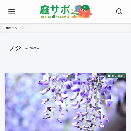
ホーム
フジ
フジ
– tag –
春の植物