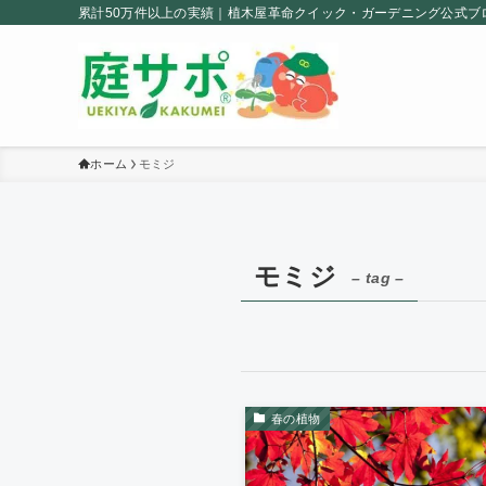
累計50万件以上の実績｜植木屋革命クイック・ガーデニング公式ブ
ホーム
モミジ
モミジ
– tag –
春の植物