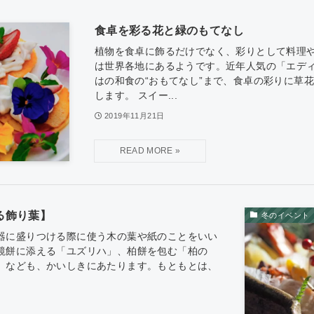
食卓を彩る花と緑のもてなし
植物を食卓に飾るだけでなく、彩りとして料理
は世界各地にあるようです。近年人気の「エデ
はの和食の“おもてなし”まで、食卓の彩りに草
します。 スイー...
2019年11月21日
る飾り葉】
冬のイベント
器に盛りつける際に使う木の葉や紙のことをいい
鏡餅に添える「ユズリハ」、柏餅を包む「柏の
」なども、かいしきにあたります。もともとは、