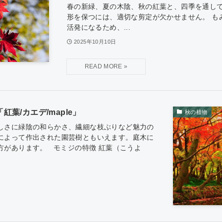
春の新緑、夏の木陰、秋の紅葉と、四季を通し
形を保つには、適切な剪定が欠かせません。 も
活発になるため、...
2025年10月10日
葉/カエデ/maple」
秋の植物
しさに緑陰の和らかさ、繊細な枝ぶりなど魅力の
によって作出された園芸樹ともいえます。庭木に
方があります。 モミジの特徴 紅葉（こうよ