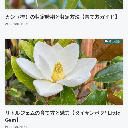
カシ（樫）の剪定時期と剪定方法【育て方ガイド】
2026年7月7日
春の植物
リトルジェムの育て方と魅力【タイサンボク/ Little
Gem】
2026年7月1日