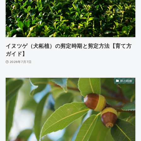
イヌツゲ（犬柘植）の剪定時期と剪定方法【育て方
ガイド】
2026年7月7日
秋の植物