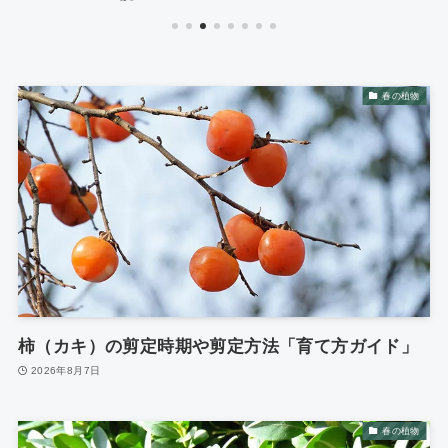
春の植物
柿（カキ）の剪定時期や剪定方法「育て方ガイド」
2026年8月7日
春の植物