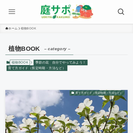
ホーム
植物BOOK
植物BOOK
– category –
植物BOOK
季節の花
自分でやってみよう！
育て方ガイド（剪定時期・方法など）
育て方ガイド（剪定時期・方法など）