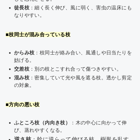
徒長枝
：細く長く伸び、風に弱く、害虫の温床にも
なりやすい。
■枝同士が混み合っている枝
からみ枝
：枝同士が絡み合い、風通しや日当たりを
妨げる。
交差枝
：別の枝とこすれ合って傷つきやすい。
混み枝
：密集していて光や風を遮る枝。透かし剪定
の対象。
■
方向の悪い枝
ふところ枝（内向き枝）
：木の中心に向かって伸
び、蒸れやすくなる。
逆さ枝
：幹に逆らって伸びる枝。樹形を乱す