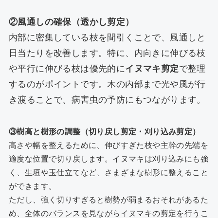
②風通しの確保（透かし剪定）
内部に密集している枝を間引くことで、風通しと
日当たりを改善します。特に、内向きに伸びる枝
や平行に伸びる枝は優先的に
イヌマキ剪定
で整理
するのがポイントです。木の内部まで光や風が行
き渡ることで、病害虫の予防にもつながります。
③樹高と樹形の調整（切り戻し剪定・刈り込み剪定）
高さや幅を整えるために、伸びすぎた枝や主幹の先端を
適度な位置で切り戻します。イヌマキは刈り込みにも強
く、生垣や玉仕立てなど、さまざまな樹形に整えること
ができます。
ただし、強く切りすぎると樹勢が弱まるおそれがあるた
め、全体のバランスを見ながらイヌマキの剪定を行うこ