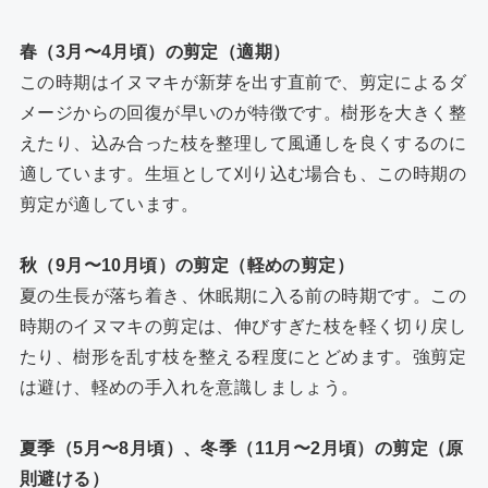
春（3月〜4月頃）の剪定（適期）
この時期はイヌマキが新芽を出す直前で、剪定によるダ
メージからの回復が早いのが特徴です。樹形を大きく整
えたり、込み合った枝を整理して風通しを良くするのに
適しています。生垣として刈り込む場合も、この時期の
剪定が適しています。
秋（9月〜10月頃）の剪定（軽めの剪定）
夏の生長が落ち着き、休眠期に入る前の時期です。この
時期のイヌマキの剪定は、伸びすぎた枝を軽く切り戻し
たり、樹形を乱す枝を整える程度にとどめます。強剪定
は避け、軽めの手入れを意識しましょう。
夏季（5月〜8月頃）、冬季（11月〜2月頃）の剪定（原
則避ける）