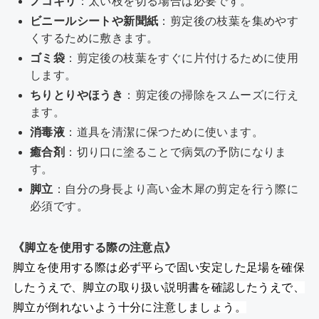
ノコギリ
：太い枝を切る場合は必要です。
ビニールシートや新聞紙
：剪定後の枝葉を集めやす
くするために敷きます。
ゴミ袋
：剪定後の枝葉をすぐに片付けるために使用
します。
ちりとりやほうき
：剪定後の掃除をスムーズに行え
ます。
消毒液
：道具を清潔に保つために使います。
癒合剤
：切り口に塗ることで病気の予防になりま
す。
脚立
：自分の身長より高い金木犀の剪定を行う際に
必須です。
《脚立を使用する際の注意点》
脚立を使用する際は必ず平らで固い安定した足場を確保
したうえで、脚立の取り扱い説明書を確認したうえで、
脚立が倒れないよう十分に注意しましょう。