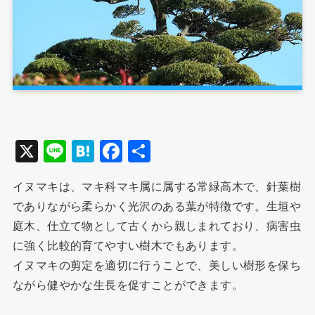
X
Li
H
F
共
n
at
a
有
イヌマキは、マキ科マキ属に属する常緑高木で、針葉樹
e
e
c
でありながら柔らかく光沢のある葉が特徴です。生垣や
n
e
庭木、仕立て物として古くから親しまれており、病害虫
a
b
に強く比較的育てやすい樹木でもあります。
o
イヌマキの剪定を適切に行うことで、美しい樹形を保ち
o
ながら健やかな生長を促すことができます。
k