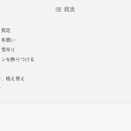
目次
）剪定
）冬囲い
）雪吊り
ョンを飾りつける
け、植え替え
け