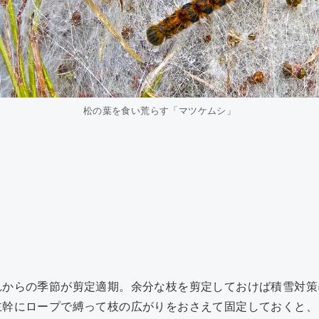
松の葉を食い荒らす「マツケムシ」
れからの季節が剪定適期。余分な枝を剪定しておけば積雪対策
主幹にロープで縛って枝の広がりをおさえて固定しておくと、