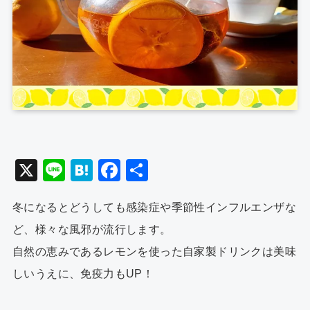
X
Li
H
F
共
n
at
a
有
冬になるとどうしても感染症や季節性インフルエンザな
e
e
c
ど、様々な風邪が流行します。
n
e
自然の恵みであるレモンを使った自家製ドリンクは美味
a
b
しいうえに、免疫力もUP！
o
o