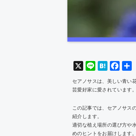
X
Li
H
F
n
at
a
セアノサスは、美しい青い
e
e
c
芸愛好家に愛されています
n
e
a
b
この記事では、セアノサス
o
紹介します。
o
適切な植え場所の選び方や
k
めのヒントをお届けします