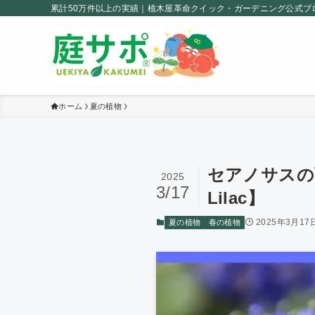
累計50万件以上の実績｜植木屋革命クイック・ガーデニング公式ブ
ホーム
夏の植物
セアノサスの育
2025
3/17
Lilac】
2025年3月17
夏の植物
春の植物