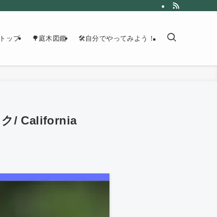
トップ
🌳庭木図鑑
🛠自分でやってみよう！
lifornia