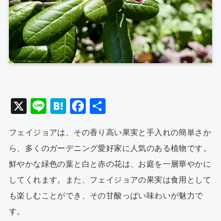
X
Li
H
F
共
n
at
a
有
フェイジョアは、その香り高い果実と手入れの簡単さか
e
e
c
ら、多くのガーデニング愛好家に人気のある植物です。
n
e
鮮やかな緑色の葉と白と赤の花は、お庭を一層華やかに
a
b
してくれます。また、フェイジョアの果実は食用として
o
も楽しむことができ、その甘酸っぱい味わいが魅力で
o
す。
k