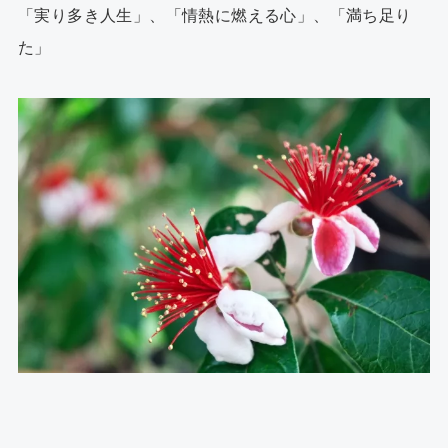
「実り多き人生」、「情熱に燃える心」、「満ち足り
た」