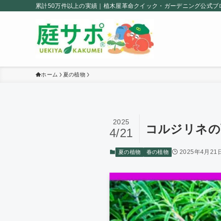
累計50万件以上の実績｜植木屋革命クイック・ガーデニング公式ブ
ホーム
夏の植物
2025
コルジリネの育
4/21
2025年4月21
夏の植物
春の植物