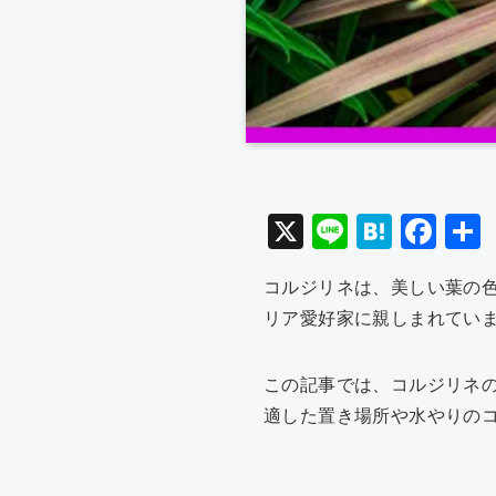
X
Li
H
F
n
at
a
コルジリネは、美しい葉の
e
e
c
リア愛好家に親しまれてい
n
e
a
b
この記事では、コルジリネ
o
適した置き場所や水やりの
o
k