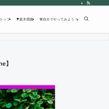
トップ
🌳庭木図鑑
🛠自分でやってみよう！
ne】