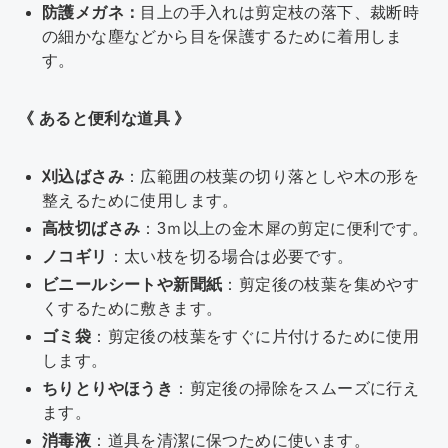
防護メガネ：
目上の手入れは剪定枝の落下、裁断時
の細かな塵などから目を保護するために着用しま
す。
《 あると便利な道具 》
刈込ばさみ
：広範囲の枝葉の切り落としや木の形を
整えるために使用します。
高枝切ばさみ
：3ｍ以上の金木犀の剪定に便利です。
ノコギリ
：太い枝を切る場合は必要です。
ビニールシートや新聞紙
：剪定後の枝葉を集めやす
くするために敷きます。
ゴミ袋
：剪定後の枝葉をすぐに片付けるために使用
します。
ちりとりやほうき
：剪定後の掃除をスムーズに行え
ます。
消毒液
：道具を清潔に保つために使います。