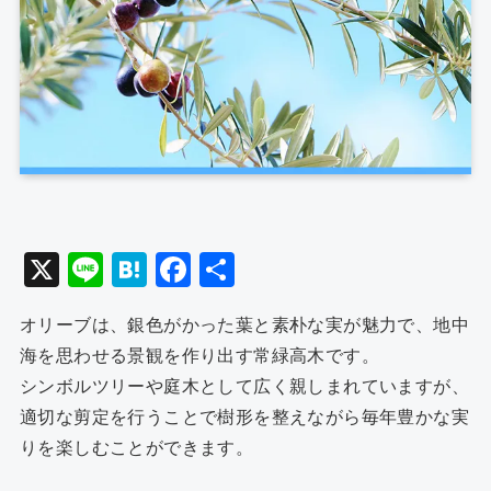
X
Li
H
F
共
n
at
a
有
オリーブは、銀色がかった葉と素朴な実が魅力で、地中
e
e
c
海を思わせる景観を作り出す常緑高木です。
n
e
シンボルツリーや庭木として広く親しまれていますが、
a
b
適切な剪定を行うことで樹形を整えながら毎年豊かな実
o
りを楽しむことができます。
o