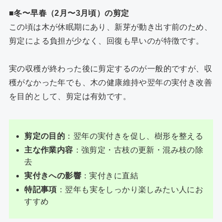
■冬〜早春（2月〜3月頃）の剪定
この頃は木が休眠期にあり、新芽が動き出す前のため、
剪定による負担が少なく、回復も早いのが特徴です。
実の収穫が終わった後に剪定するのが一般的ですが、収
穫がなかった年でも、木の健康維持や翌年の実付き改善
を目的として、剪定は有効です。
剪定の目的
：翌年の実付きを促し、樹形を整える
主な作業内容
：強剪定・古枝の更新・混み枝の除
去
実付きへの影響
：実付きに直結
特記事項
：翌年も実をしっかり楽しみたい人にお
すすめ