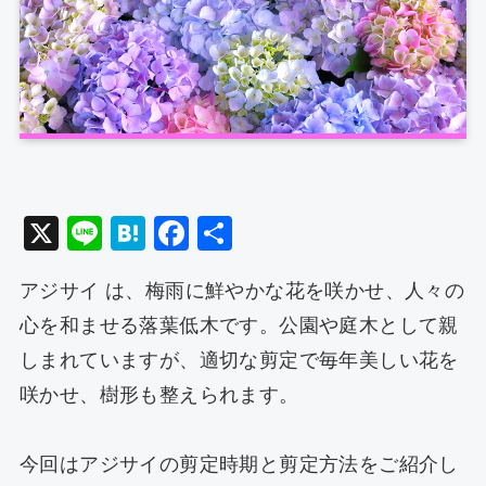
X
Li
H
F
共
n
at
a
有
アジサイ は、梅雨に鮮やかな花を咲かせ、人々の
e
e
c
心を和ませる落葉低木です。公園や庭木として親
n
e
しまれていますが、適切な剪定で毎年美しい花を
a
b
咲かせ、樹形も整えられます。
o
o
今回はアジサイの剪定時期と剪定方法をご紹介し
k