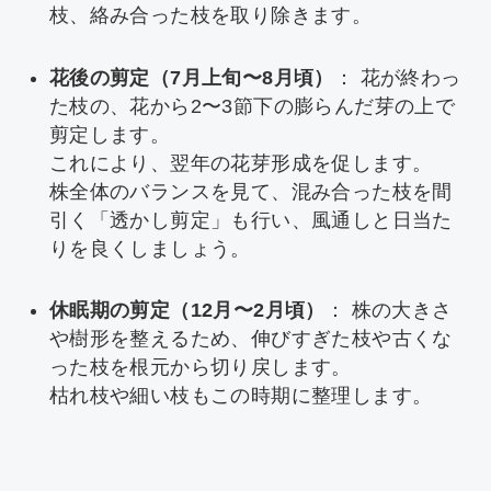
枝、絡み合った枝を取り除きます。
花後の剪定（7月上旬〜8月頃）
： 花が終わっ
た枝の、花から2〜3節下の膨らんだ芽の上で
剪定します。
これにより、翌年の花芽形成を促します。
株全体のバランスを見て、混み合った枝を間
引く「透かし剪定」も行い、風通しと日当た
りを良くしましょう。
休眠期の剪定（12月〜2月頃）
： 株の大きさ
や樹形を整えるため、伸びすぎた枝や古くな
った枝を根元から切り戻します。
枯れ枝や細い枝もこの時期に整理します。