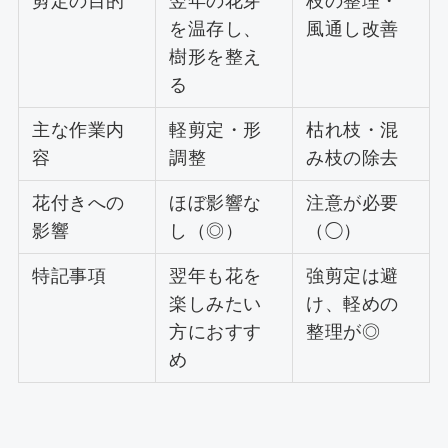
剪定の目的
翌年の花芽
枝の整理・
を温存し、
風通し改善
樹形を整え
る
主な作業内
軽剪定・形
枯れ枝・混
容
調整
み枝の除去
花付きへの
ほぼ影響な
注意が必要
影響
し（◎）
（◯）
特記事項
翌年も花を
強剪定は避
楽しみたい
け、軽めの
方におすす
整理が◎
め