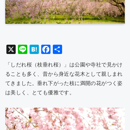
X
Li
H
F
共
n
at
a
有
「しだれ桜（枝垂れ桜）」は公園や寺社で見かけ
e
e
c
ることも多く、昔から身近な花木として親しまれ
n
e
てきました。垂れ下がった枝に満開の花がつく姿
a
b
は美しく、とても優雅です。
o
o
k