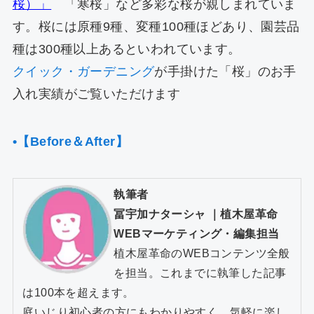
桜）」
「寒桜」など多彩な桜が親しまれていま
す。桜には原種9種、変種100種ほどあり、園芸品
種は300種以上あるといわれています。
クイック・ガーデニング
が手掛けた「桜」のお手
入れ実績がご覧いただけます
•【Before＆After】
執筆者
冨宇加ナターシャ
｜
植木屋革命
WEBマーケティング・編集担当
植木屋革命のWEBコンテンツ全般
を担当。これまでに執筆した記事
は100本を超えます。
庭いじり初心者の方にもわかりやすく、気軽に楽し