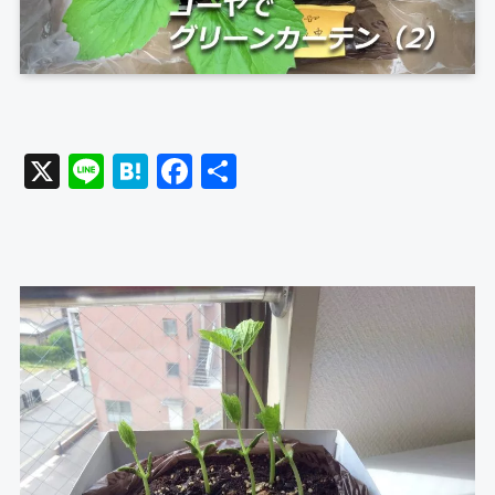
X
Li
H
F
共
n
at
a
有
e
e
c
n
e
a
b
o
o
k