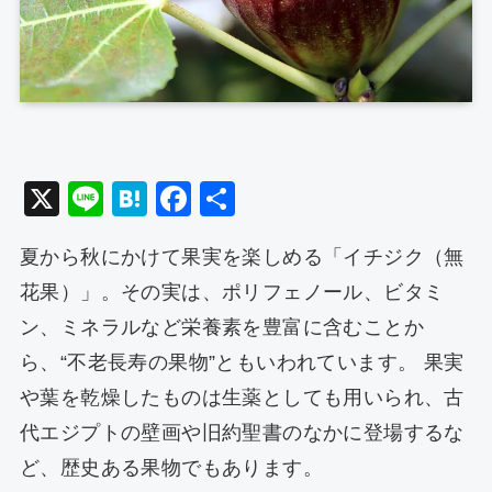
X
Li
H
F
共
n
at
a
有
夏から秋にかけて果実を楽しめる「イチジク（無
e
e
c
花果）」。その実は、ポリフェノール、ビタミ
n
e
ン、ミネラルなど栄養素を豊富に含むことか
a
b
ら、“不老長寿の果物”ともいわれています。 果実
o
や葉を乾燥したものは生薬としても用いられ、古
o
代エジプトの壁画や旧約聖書のなかに登場するな
k
ど、歴史ある果物でもあります。