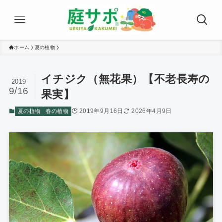
ホーム
夏の植物
イチジク（無花果）【不老長寿の
2019
9/16
果実】
2019年9月16日
2026年4月9日
夏の植物
春の植物