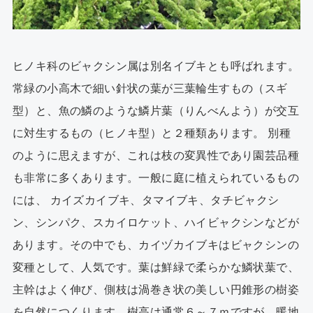
ヒノキ科のビャクシン属は別名イブキとも呼ばれます。
常緑の小高木で細い針状の葉が三葉輪生すもの（スギ
型）と、魚の鱗のような鱗片葉（りんべんよう）が交互
に対生するもの（ヒノキ型）と２種類あります。 別種
のように思えますが、これは枝の変異性であり園芸品種
も非常に多くあります。一般に庭に植えられているもの
には、 カイズカイブキ、タマイブキ、タチビャクシ
ン、シンパク、スカイロケット、ハイビャクシンなどが
あります。その中でも、カイヅカイブキはビャクシンの
変種として、人気です。葉は鮮緑で柔らかな鱗状葉で、
主幹はよく伸び、側枝は渦巻き状の美しい円錐形の樹姿
を自然につくります。樹高は通常６～７ｍですが、暖地