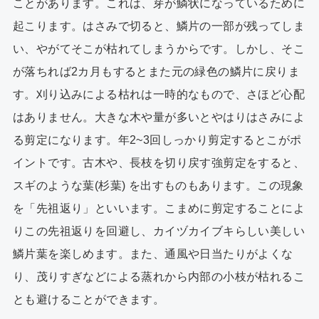
ことがあります。これは、芽が鱗状になっているために
起こります。はさみで切ると、鱗片の一部が残ってしま
い、やがてそこが枯れてしまうからです。しかし、そこ
が落ちれば2カ月もするとまた元の緑色の鱗片に戻りま
す。刈り込みによる枯れは一時的なもので、さほど心配
はありません。大きな木や量が多いとやはりはさみによ
る剪定になります。年2~3回しっかり剪定するとこがポ
イントです。古木や、長枝を切り戻す強剪定をすると、
スギのような葉(杉葉) を出すものもあります。この現象
を「先祖返り」といいます。こまめに剪定することによ
りこの先祖返りを回避し、カイヅカイブキらしい美しい
鱗片葉を楽しめます。また、通風や日当たりがよくな
り、茂りすぎなどによる蒸れから内部の小枝が枯れるこ
とも避けることができます。