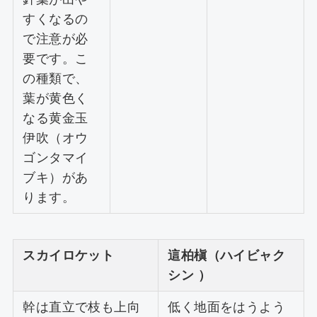
すくなるの
で注意が必
要です。こ
の種類で、
葉が黄色く
なる黄金玉
伊吹（オウ
ゴンタマイ
ブキ）があ
ります。
スカイロケット
這柏槇（ハイビャク
シン ）
幹は直立で枝も上向
低く地面をはうよう