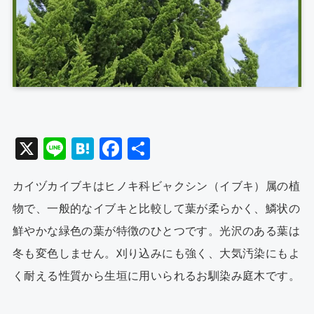
X
Li
H
F
共
n
at
a
有
カイヅカイブキはヒノキ科ビャクシン（イブキ）属の植
e
e
c
物で、一般的なイブキと比較して葉が柔らかく、鱗状の
n
e
鮮やかな緑色の葉が特徴のひとつです。光沢のある葉は
a
b
冬も変色しません。刈り込みにも強く、大気汚染にもよ
o
く耐える性質から生垣に用いられるお馴染み庭木です。
o
k