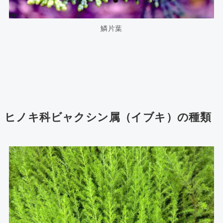
鱗片葉
ヒノキ科ビャクシン属（イブキ）の種類