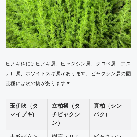
ヒノキ科にはヒノキ属、ビャクシン属、クロベ属、アス
ナロ属、ホソイトスギ属があります。ビャクシン属の園
芸種には次の物があります▼
玉伊吹（タ
立柏槇（タ
真柏（シン
マイブキ)
チビャクシ
パク）
ン）
主幹が立た
樹高５０ｃ
ビャクシン