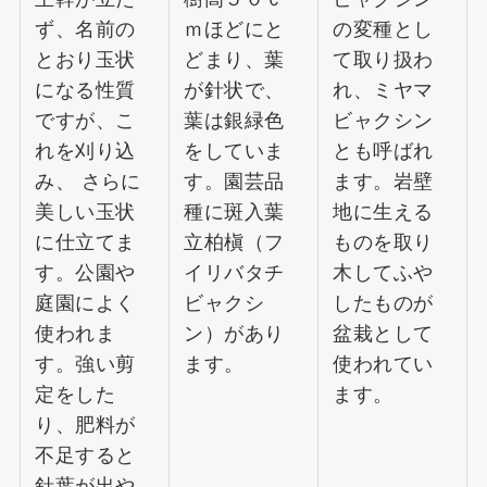
ず、名前の
ｍほどにと
の変種とし
とおり玉状
どまり、葉
て取り扱わ
になる性質
が針状で、
れ、ミヤマ
ですが、こ
葉は銀緑色
ビャクシン
れを刈り込
をしていま
とも呼ばれ
み、 さらに
す。園芸品
ます。岩壁
美しい玉状
種に斑入葉
地に生える
に仕立てま
立柏槇（フ
ものを取り
す。公園や
イリバタチ
木してふや
庭園によく
ビャクシ
したものが
使われま
ン）があり
盆栽として
す。強い剪
ます。
使われてい
定をした
ます。
り、肥料が
不足すると
針葉が出や