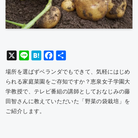
X
Li
H
F
共
n
at
a
有
場所を選ばずベランダでもできて、気軽にはじめ
e
e
c
られる家庭菜園をご存知ですか？恵泉女子学園大
n
e
学教授で、テレビ番組の講師としておなじみの藤
a
b
田智さんに教えていただいた「野菜の袋栽培」を
o
ご紹介します。
o
k