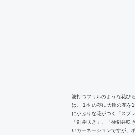
波打つフリルのような花び
は、 1本 の茎に大輪の花
に小ぶりな花がつく「スプ
「剣弁咲き」、「極剣弁咲
いカーネーションですが、