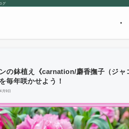
ログ
の鉢植え《carnation/麝香撫子（
を毎年咲かせよう！
年4月9日