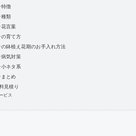
ン特徴
ン種類
ン花言葉
ンの育て方
ンの鉢植え花期のお手入れ方法
ン病気対策
ン小ネタ系
ンまとめ
料見積り
ービス