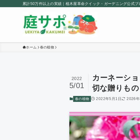
累計50万件以上の実績｜植木屋革命クイック・ガーデニング公式ブ
ホーム
春の植物
カーネーション
2022
5/01
切な贈りもの
2022年5月1日
2026
春の植物