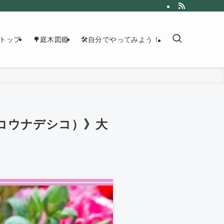
トップ
🌳庭木図鑑
🛠自分でやってみよう！
ジャコウナデシコ）》大