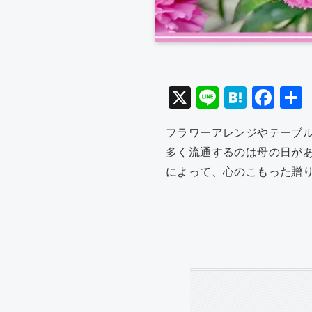
X
Li
H
F
n
at
a
フラワーアレンジやテーブ
e
e
c
多く流通するのは母の日が
n
e
によって、心のこもった贈
a
b
o
o
k