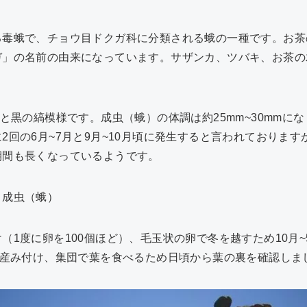
る毒蛾で、チョウ目ドクガ科に分類される蛾の一種です。お茶
ガ」の名前の由来になっています。サザンカ、ツバキ、お茶の
色と黒の縞模様です。成虫（蛾）の体調は約25mm~30mmに
2回の6月~7月と9月~10月頃に発生すると言われておりま
期間も長くなっているようです。
→成虫（蛾）
（1度に卵を100個ほど）、毛玉状の卵で冬を越すため10月
を産み付け、集団で葉を食べるため日頃から葉の裏を確認しま