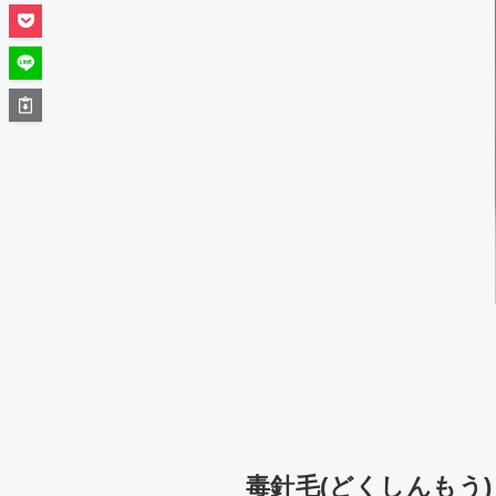
毒針毛(どくしんもう)