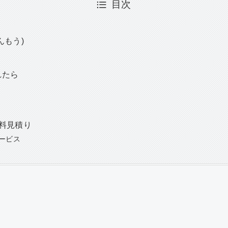
目次
んもう)
れたら
料見積り
ービス