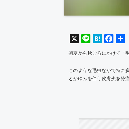
X
Li
H
F
n
at
a
初夏から秋ごろにかけて「
e
e
c
n
e
このような毛虫なかで特に
a
b
とかゆみを伴う皮膚炎を発
o
o
k