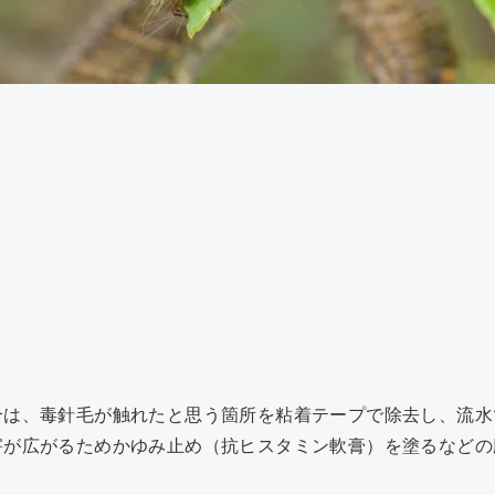
合は、毒針毛が触れたと思う箇所を粘着テープで除去し、流水
害が広がるためかゆみ止め（抗ヒスタミン軟膏）を塗るなどの