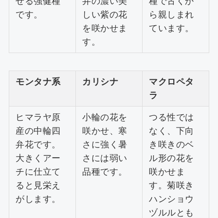
せる強健種
弁の濃い美
種で古くか
です。
しい紫の花
ら親しまれ
を咲かせま
ています。
す。
モンタナ系
カリシナ
マクロペタ
ラ
ヒマラヤ原
小輪の花を
つる性では
産の中輪四
咲かせ、寒
なく、下向
弁花です。
さに強く暑
き咲きのベ
大きくアー
さには弱い
ル形の花を
チに仕立て
品種です。
咲かせま
ると見栄え
す。菊咲き
がします。
ハンショウ
ヅルルとも