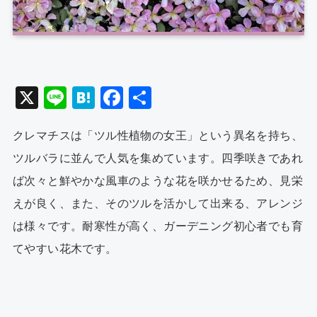
X
Li
H
F
共
n
at
a
有
クレマチスは「ツル性植物の女王」という異名を持ち、
e
e
c
ツルバラに並んで人気を集めています。四季咲きであれ
n
e
ば次々と鮮やかな風車のような花を咲かせるため、見栄
a
b
えが良く、また、そのツルを活かして出来る、アレンジ
o
は様々です。耐寒性が高く、ガーデニング初心者でも育
o
てやすい花木です。
k