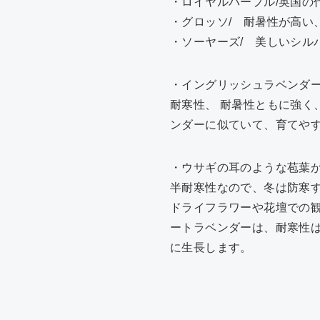
・ロイヤルパープル/英国の
・グロッソ/ 耐暑性が高い
・ソーヤーズ/ 美しいシル
・イングリッシュラベンダ
耐寒性、 耐暑性ともに強
ンダーに似ていて、育てや
・ウサギの耳のような苞葉が
半耐寒性なので、冬は防寒
ドライフラワーや花壇での
ートラベンダーは、耐寒性
に生長します。