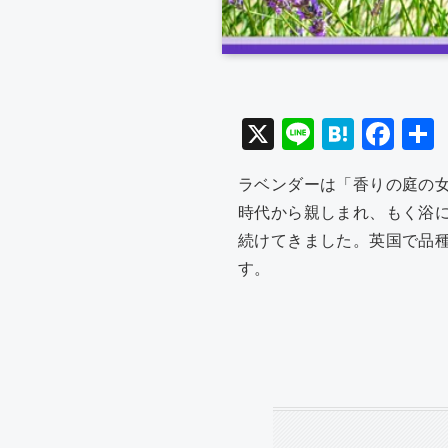
X
Li
H
F
n
at
a
ラベンダーは「香りの庭の
e
e
c
時代から親しまれ、もく浴
n
e
続けてきました。英国で品
a
b
す。
o
o
k