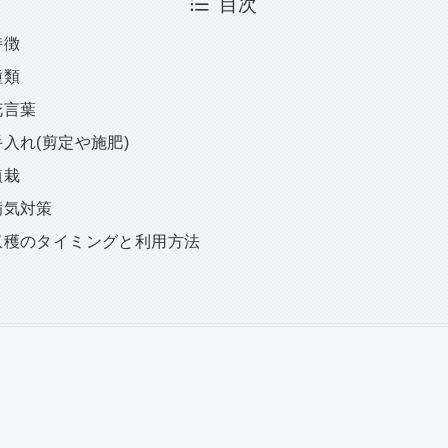
目次
特徴
種類
花言葉
入れ(剪定や施肥)
植栽
病気対策
収穫のタイミングと利用方法