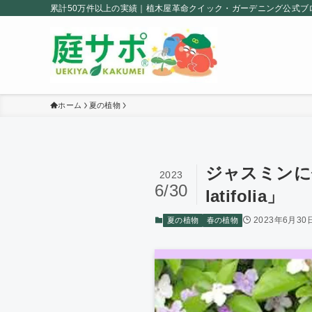
累計50万件以上の実績｜植木屋革命クイック・ガーデニング公式ブ
ホーム
夏の植物
ジャスミンに似
2023
6/30
latifolia」
2023年6月30
夏の植物
春の植物