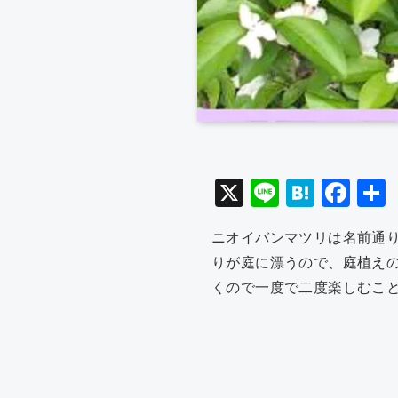
X
Li
H
F
n
at
a
ニオイバンマツリは名前通
e
e
c
りが庭に漂うので、庭植え
n
e
くので一度で二度楽しむこ
a
b
o
o
k