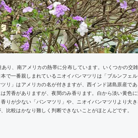
種あり、南アメリカの熱帯に分布しています。いくつかの交
日本で一番親しまれているニオイバンマツリは「ブルンフェル
マツリ」はアメリカの名が付きますが、西インド諸島原産であ
には芳香がありますが、夜間のみ香ります。白から淡い黄色に
り香りが少ない「バンマツリ」や、ニオイバンマツリより大き
が、比較はかなり難しく判断できないことがほとんどです。