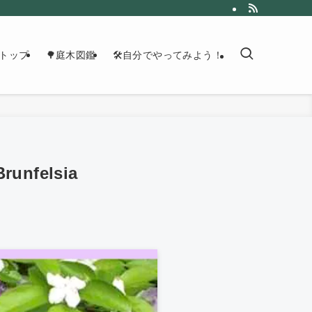
トップ
🌳庭木図鑑
🛠自分でやってみよう！
felsia