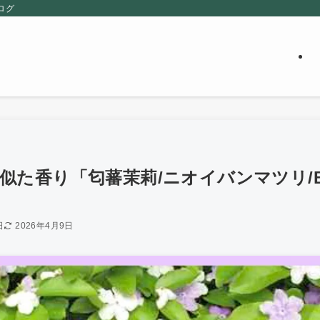
ログ
た香り「匂蕃茉莉/ニオイバンマツリ/Brun
日
2026年4月9日