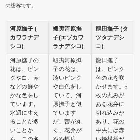
の総称です。
河原撫子 (
蝦夷河原撫
龍田撫子 (タ
カワラナデ
子(エゾカワ
ツタナデシ
シコ)
ラナデシコ)
コ)
河原撫子の
蝦夷河原撫
龍田撫子
花は、ピン
子の花は、
は、ピンク
クや白、赤
淡いピンク
色の花を咲
などの鮮や
や白色をし
かせます。5
かな色をし
ていて、河
枚の丸みが
ています。
原撫子と似
ある花弁に
水辺に生え
ています
切れ込みが
ることが多
が、蕾が丸
あり、花の
いことか
く、花弁が
中央には赤
ら、この名
やや幅広
い輪模様が