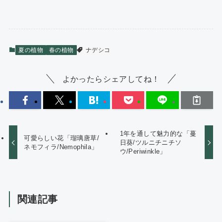
夏の植物
春の植物
ナデシコ
よかったらシェアしてね！
1年を通して魅力的な「蔓
可愛らしい花「瑠璃唐草/
日葵/ツルニチニチソ
ネモフィラ/Nemophila」
ウ/Periwinkle」
関連記事