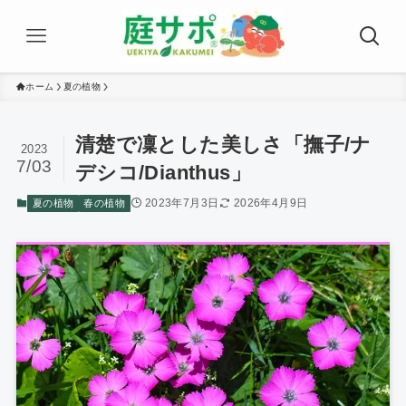
ホーム
夏の植物
清楚で凜とした美しさ「撫子/ナ
2023
7/03
デシコ/Dianthus」
2023年7月3日
2026年4月9日
夏の植物
春の植物