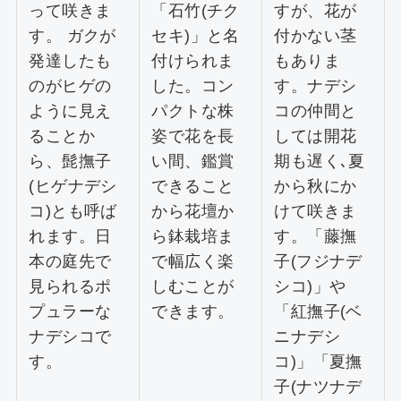
って咲きま
「石竹(チク
すが、花が
す。 ガクが
セキ)」と名
付かない茎
発達したも
付けられま
もありま
のがヒゲの
した。コン
す。ナデシ
ように見え
パクトな株
コの仲間と
ることか
姿で花を長
しては開花
ら、髭撫子
い間、鑑賞
期も遅く､夏
(ヒゲナデシ
できること
から秋にか
コ)とも呼ば
から花壇か
けて咲きま
れます。日
ら鉢栽培ま
す。「藤撫
本の庭先で
で幅広く楽
子(フジナデ
見られるポ
しむことが
シコ)」や
プュラーな
できます。
「紅撫子(ベ
ナデシコで
ニナデシ
す。
コ)」「夏撫
子(ナツナデ