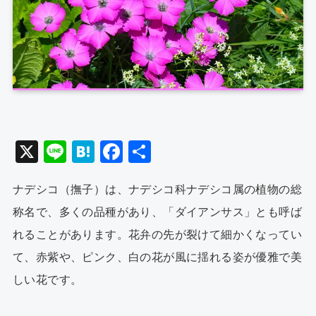
X
Li
H
F
共
n
at
a
有
ナデシコ（撫子）は、ナデシコ科ナデシコ属の植物の総
e
e
c
称名で、多くの品種があり、「ダイアンサス」とも呼ば
n
e
れることがあります。花弁の先が裂けて細かくなってい
a
b
て、赤紫や、ピンク、白の花が風に揺れる姿が優雅で美
o
しい花です。
o
k