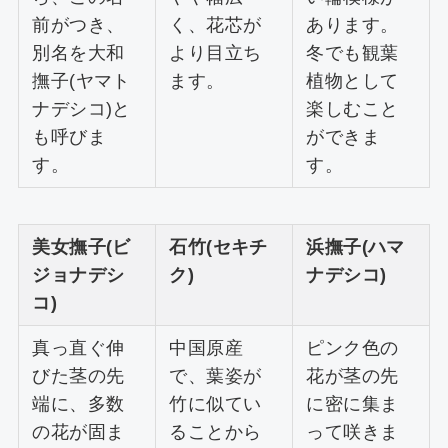
前がつき、
く、花芯が
あります。
別名を大和
より目立ち
冬でも観葉
撫子(ヤマト
ます。
植物として
ナデシコ)と
楽しむこと
も呼びま
ができま
す。
す。
美女撫子(ビ
石竹(セキチ
浜撫子(ハマ
ジョナデシ
ク)
ナデシコ)
コ)
真っ直ぐ伸
中国原産
ピンク色の
びた茎の先
で、葉姿が
花が茎の先
端に、多数
竹に似てい
に密に集ま
の花が固ま
ることから
って咲きま