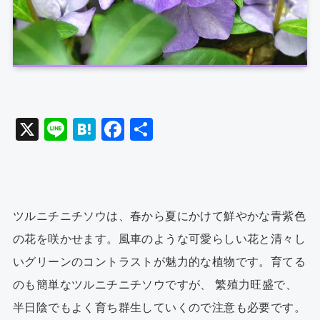
X
Li
H
F
共
n
at
a
有
e
e
c
n
e
a
b
ツルニチニチソウは、春から夏にかけて鮮やかな青紫色
o
の花を咲かせます。風車のような可愛らしい花と清々し
o
いグリーンのコントラストが魅力的な植物です。育てる
k
のも簡単なツルニチニチソウですが、 繁殖力旺盛で、
半日陰でもよく育ち群生していくので注意も必要です。