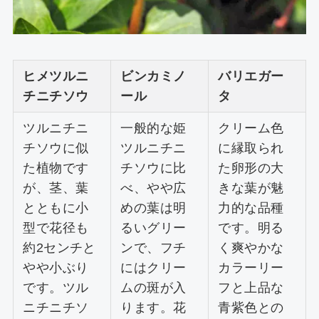
ヒメツルニ
ビンカミノ
バリエガー
チニチソウ
ール
タ
ツルニチニ
一般的な姫
クリーム色
チソウに似
ツルニチニ
に縁取られ
た植物です
チソウに比
た卵形の大
が、茎、葉
べ、やや広
きな葉が魅
とともに小
めの葉は明
力的な品種
型で花径も
るいグリー
です。明る
約2センチと
ンで、フチ
く爽やかな
やや小ぶり
にはクリー
カラーリー
です。ツル
ムの斑が入
フと上品な
ニチニチソ
ります。花
青紫色との