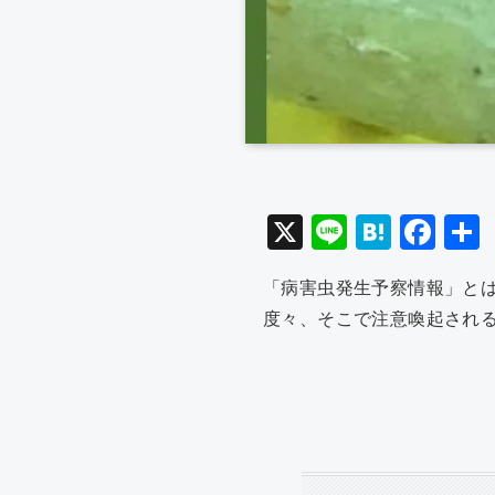
X
Li
H
F
n
at
a
「病害虫発生予察情報」と
e
e
c
度々、そこで注意喚起され
n
e
a
b
o
o
k