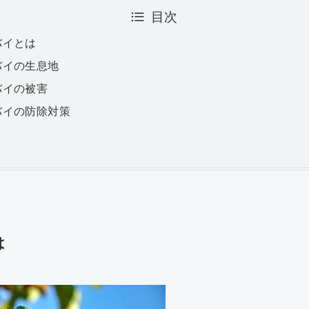
目次
バイとは
バイの生息地
バイの被害
バイの防除対策
は