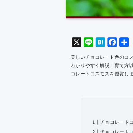
X
Li
H
F
n
at
a
美しいチョコレート色のコ
e
e
c
わかりやすく解説！育て方
n
e
コレートコスモスを鑑賞し
a
b
o
o
k
チョコレート
チョコレート