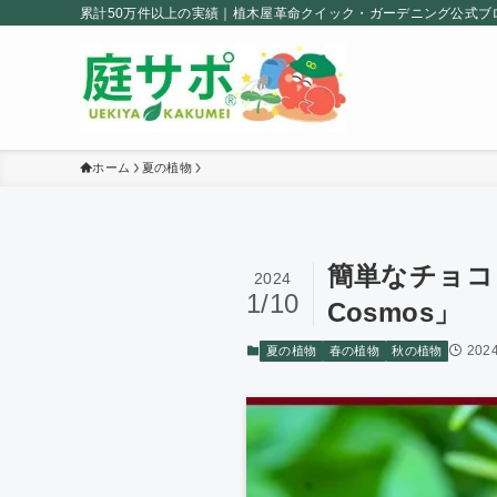
累計50万件以上の実績｜植木屋革命クイック・ガーデニング公式ブ
ホーム
夏の植物
簡単なチョコレ
2024
1/10
Cosmos」
202
夏の植物
春の植物
秋の植物