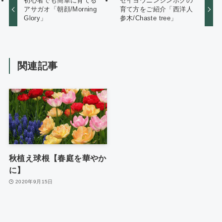
初心者でも簡単に育てる
セイヨウニンジンボクの
アサガオ「朝顔/Morning
育て方をご紹介「西洋人
Glory」
参木/Chaste tree」
関連記事
秋植え球根【春庭を華やか
に】
2020年9月15日