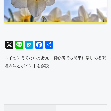
X
Li
H
F
共
n
at
a
有
スイセン育てたい方必見！初心者でも簡単に楽しめる栽
e
e
c
培方法とポイントを解説
n
e
a
b
o
o
k