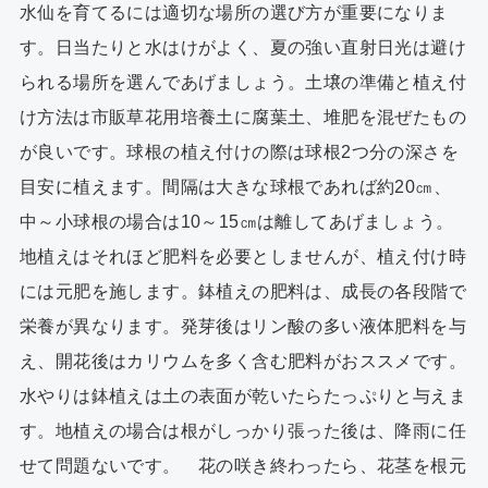
水仙を育てるには適切な場所の選び方が重要になりま
す。日当たりと水はけがよく、夏の強い直射日光は避け
られる場所を選んであげましょう。土壌の準備と植え付
け方法は市販草花用培養土に腐葉土、堆肥を混ぜたもの
が良いです。球根の植え付けの際は球根2つ分の深さを
目安に植えます。間隔は大きな球根であれば約20㎝、
中～小球根の場合は10～15㎝は離してあげましょう。
地植えはそれほど肥料を必要としませんが、植え付け時
には元肥を施します。鉢植えの肥料は、成長の各段階で
栄養が異なります。発芽後はリン酸の多い液体肥料を与
え、開花後はカリウムを多く含む肥料がおススメです。
水やりは鉢植えは土の表面が乾いたらたっぷりと与えま
す。地植えの場合は根がしっかり張った後は、降雨に任
せて問題ないです。 花の咲き終わったら、花茎を根元