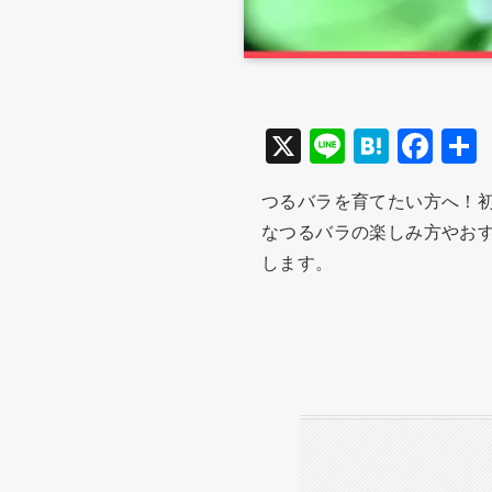
X
Li
H
F
n
at
a
つるバラを育てたい方へ！
e
e
c
なつるバラの楽しみ方やお
n
e
します。
a
b
o
o
k