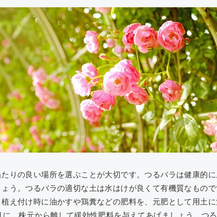
当たりの良い場所を選ぶことが大切です。つるバラは健康的に
しょう。つるバラの適切な土は水はけが良くて有機質なもので
。植え付け時に油かすや鶏糞などの肥料を、元肥として用土に
月に、株元から離して緩効性肥料を与えてあげましょう。つ