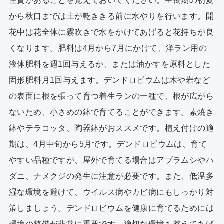
性質があることを覚えておいてください。生長期の初夏
から秋口までは土が乾ききる前に水やりを行います。開
花中は花全体に霧吹きで水をかけてあげると花持ちが良
くなります。肥料は4月から7月にかけて、洋ラン用の
液体肥料を週1回与えるか、または油かすを原料とした
固形肥料月1回与えます。デンドロビウムは木や岩など
の表面に根を張って育つ着生ランの一種で、根が広がら
ないため、小さめの鉢で育てることができます。素焼き
鉢やテラコッタ、陶器鉢がおススメです。植え付けの適
期は、4月中旬から5月です。デンドロビウムは、育て
やすい品種ですが、屋外で育てる場合はアブラムシやハ
ダニ、ナメクジの発生に注意が必要です。また、低温多
湿な環境を避けて、ウイルス病やカビ病にもしっかり対
策しましょう。デンドロビウムを健康に育てるためには