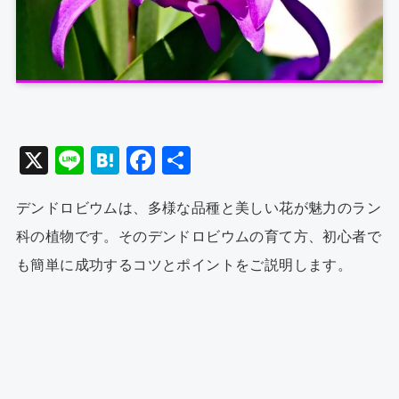
X
Li
H
F
共
n
at
a
有
デンドロビウムは、多様な品種と美しい花が魅力のラン
e
e
c
科の植物です。そのデンドロビウムの育て方、初心者で
n
e
も簡単に成功するコツとポイントをご説明します。
a
b
o
o
k