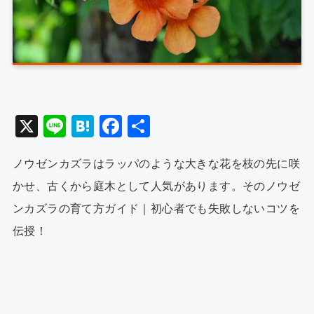
X
Li
H
F
共
n
at
a
有
ノウゼンカズラはラッパのような大きな花を枝の先に咲
e
e
c
かせ、古くから庭木として人気があります。そのノウゼ
n
e
ンカズラの育て方ガイド｜初心者でも失敗しないコツを
a
b
伝授！
o
o
k