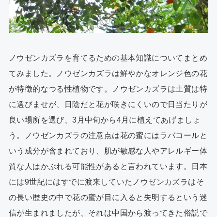
ノウゼンカズラを育てるための基本知識についてまとめ
てみました。ノウゼンカズラは鮮やかなオレンジ色の花
が特徴的なつる性植物です。ノウゼンカズラは土質は特
に選びませが、日陰だと花が咲きにくいので日当たりが
良い場所を選び、3月中旬から4月に植えてあげましょ
う。ノウゼンカズラの注意点は花の蜜にはラバコールと
いう成分が含まれており、肌が敏感な人やアレルギー体
質な人はかぶれる可能性があると言われています。日本
には9世紀にはすでに渡来していたノウゼンカズラはそ
の長い歴史の中で花の蜜が目に入ると失明するという迷
信が生まれましたが、それは中国から渡ってきた俗説で