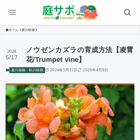
ホーム
夏の植物
ノウゼンカズラの育成方法【凌霄
2024
5/17
花/Trumpet vine】
2024年5月17日
2026年4月9日
夏の植物
秋の植物