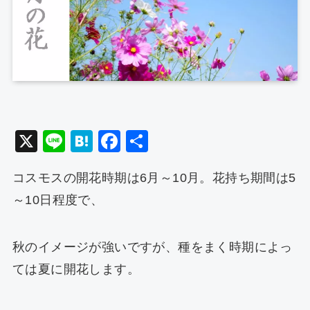
X
Li
H
F
共
n
at
a
有
コスモスの開花時期は6月～10月。花持ち期間は5
e
e
c
～10日程度で、
n
e
a
b
o
秋のイメージが強いですが、種をまく時期によっ
o
ては夏に開花します。
k