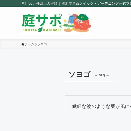
累計50万件以上の実績｜植木屋革命クイック・ガーデニング公式ブ
ホーム
ソヨゴ
ソヨゴ
– tag –
繊細な波のような葉が風に