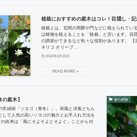
植栽におすすめの庭木はコレ！目隠し・記
植栽とは、玄関の周囲や門などに植えられてい
は植物を植えることを「植栽」と言います。目
の調節ができるなど色々な役割があります。 【
ネリコ オリーブ ...
2022年2月15日
象の庭木】
春の植物
の常緑樹「ソヨゴ（青冬）」。和風と洋風どちら
として人気の高いソヨゴの魅力とお手入れ方法を
前の由来は「風にそよそよとそよぐ」ことから付