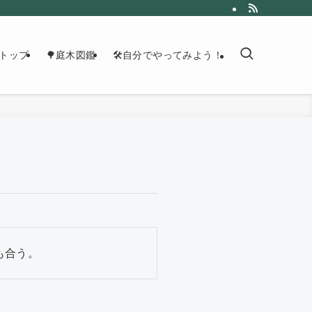
トップ
🌳庭木図鑑
🛠自分でやってみよう！
も合う。