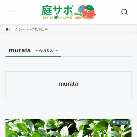
ホーム
murataの執筆記事
murata
– Author –
murata
春の植物