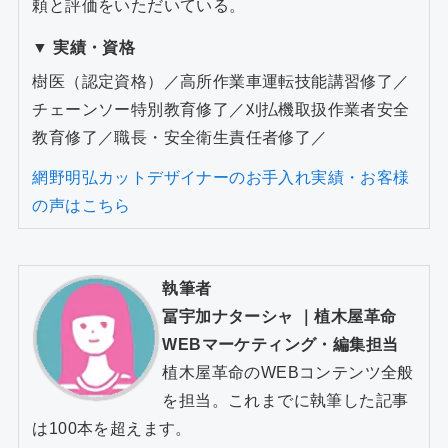
頼と評価をいただいている。
▼ 実績・資格
樹医（認定資格）／高所作業車運転技能講習修了／
チェーンソー特別教育修了／刈払機取扱作業者安全
教育修了／職長・安全衛生責任者修了／
網野明弘カットデザイナーのお手入れ実績・お客様
の声はこちら
執筆者
冨宇加ナターシャ
｜
植木屋革命
WEBマーケティング・編集担当
植木屋革命のWEBコンテンツ全般
を担当。これまでに執筆した記事
は100本を超えます。