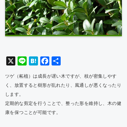
X
Li
H
F
共
n
at
a
有
ツゲ（
柘植
）は成長が遅い木ですが、枝が密集しやす
e
e
c
く、放置すると樹形が乱れたり、風通しが悪くなったり
n
e
します。
a
b
定期的な剪定を行うことで、整った形を維持し、木の健
o
康を保つことが可能です。
o
k