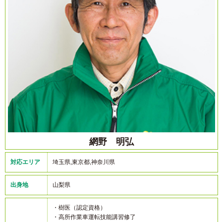
網野 明弘
対応エリア
埼玉県,東京都,神奈川県
出身地
山梨県
・樹医（認定資格）
・高所作業車運転技能講習修了