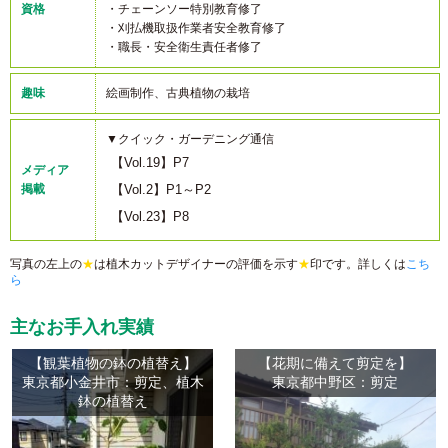
資格
・チェーンソー特別教育修了
・刈払機取扱作業者安全教育修了
・職長・安全衛生責任者修了
趣味
絵画制作、古典植物の栽培
▼クイック・ガーデニング通信
【Vol.19】P7
メディア
掲載
【Vol.2】P1～P2
【Vol.23】P8
写真の左上の
★
は植木カットデザイナーの評価を示す
★
印です。詳しくは
こち
ら
主なお手入れ実績
【観葉植物の鉢の植替え】
【花期に備えて剪定を】
東京都小金井市：剪定、植木
東京都中野区：剪定
鉢の植替え