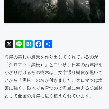
X
Li
H
F
共
n
at
a
有
海岸の美しい風景を作り出してくれているのが
e
e
c
「クロマツ（黒松）」と白い砂。日本の沿岸部を
n
e
かざり付けるその樹木は、文字通り樹皮が黒いこ
a
b
とから「黒松」の名が付きました。クロマツは塩
o
害に強く、砂地でも育つので海風に備える防風林
o
として全国の海岸に広く植えられています。
k