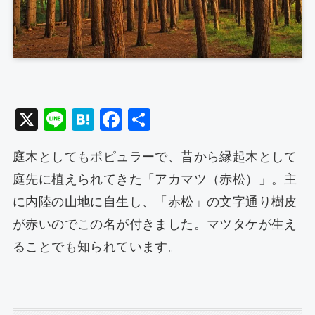
X
Li
H
F
共
n
at
a
有
庭木としてもポピュラーで、昔から縁起木として
e
e
c
庭先に植えられてきた「アカマツ（赤松）」。主
n
e
に内陸の山地に自生し、「赤松」の文字通り樹皮
a
b
が赤いのでこの名が付きました。マツタケが生え
o
ることでも知られています。
o
k