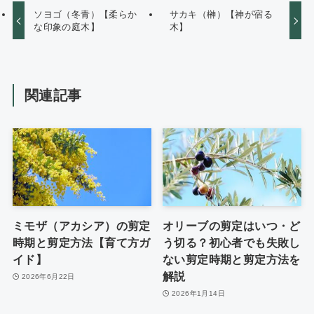
ソヨゴ（冬青）【柔らか
サカキ（榊）【神が宿る
な印象の庭木】
木】
関連記事
ミモザ（アカシア）の剪定
オリーブの剪定はいつ・ど
時期と剪定方法【育て方ガ
う切る？初心者でも失敗し
イド】
ない剪定時期と剪定方法を
解説
2026年6月22日
2026年1月14日