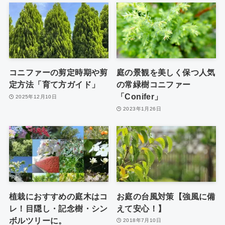
コニファーの剪定時期や剪
庭の景観を美しく保つ人気
定方法「育て方ガイド」
の常緑樹コニファー
「Conifer」
2025年12月10日
2023年1月26日
植栽におすすめの庭木はコ
お庭の台風対策【強風に備
レ！目隠し・記念樹・シン
えて安心！】
ボルツリーに。
2018年7月10日