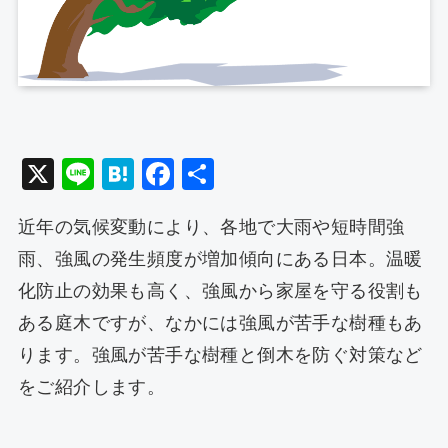
X
Li
H
F
共
n
at
a
有
近年の気候変動により、各地で大雨や短時間強
e
e
c
雨、強風の発生頻度が増加傾向にある日本。温暖
n
e
化防止の効果も高く、強風から家屋を守る役割も
a
b
ある庭木ですが、なかには強風が苦手な樹種もあ
o
ります。強風が苦手な樹種と倒木を防ぐ対策など
o
をご紹介します。
k