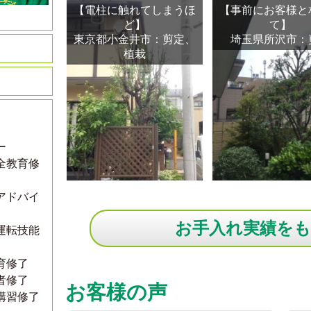
【電柱に触れてしまうほ
【事前にお客様と
ど】
て】
東京都小金井市：剪定、
埼玉県所沢市：
植栽
ー
全教育修
アドバイ
お手入れ実績を
運転技能
育修了
者修了
お客様の声
講習修了