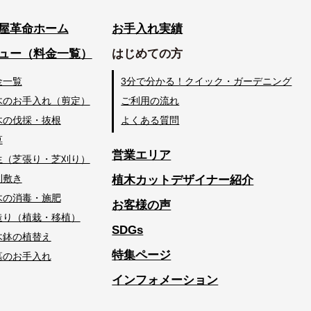
屋革命ホーム
お手入れ実績
ュー（料金一覧）
はじめての方
金一覧
3分で分かる！クイック・ガーデニング
木のお手入れ（剪定）
ご利用の流れ
木の伐採・抜根
よくある質問
草
営業エリア
生（芝張り・芝刈り）
利敷き
植木カットデザイナー紹介
木の消毒・施肥
お客様の声
造り（植栽・移植）
SDGs
木鉢の植替え
特集ページ
墓のお手入れ
インフォメーション