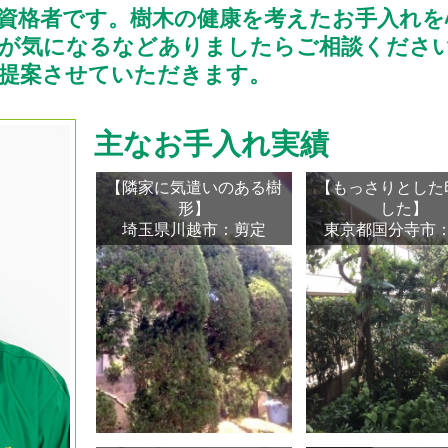
資格者です。樹木の健康を考えたお手入れを
害が気になるなどありましたらご相談くださ
提案させていただきます。
主なお手入れ実績
【隣家に気遣いのある樹
【もっさりとした
形】
した】
埼玉県川越市：剪定
東京都国分寺市