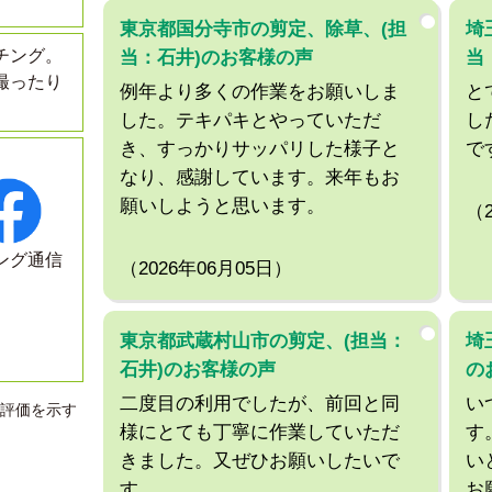
東京都国分寺市の剪定、除草、(担
埼
チング。
当：石井)のお客様の声
当
撮ったり
例年より多くの作業をお願いしま
と
した。テキパキとやっていただ
し
き、すっかりサッパリした様子と
で
なり、感謝しています。来年もお
願いしようと思います。
（
ング通信
（2026年06月05日）
東京都武蔵村山市の剪定、(担当：
埼
石井)のお客様の声
の
二度目の利用でしたが、前回と同
い
評価を示す
様にとても丁寧に作業していただ
す
きました。又ぜひお願いしたいで
い
す。
お