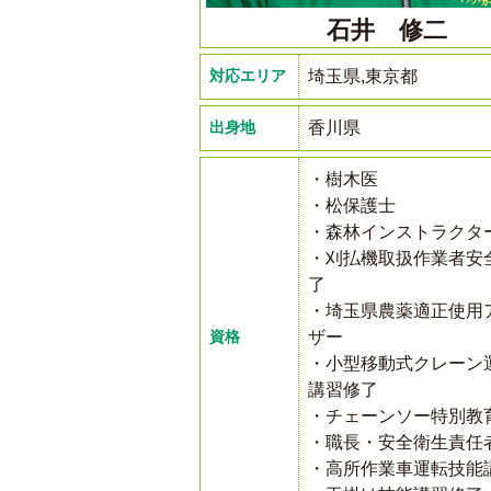
石井 修二
対応エリア
埼玉県,東京都
出身地
香川県
・樹木医
・松保護士
・森林インストラクタ
・刈払機取扱作業者安
了
・埼玉県農薬適正使用
資格
ザー
・小型移動式クレーン
講習修了
・チェーンソー特別教
・職長・安全衛生責任
・高所作業車運転技能