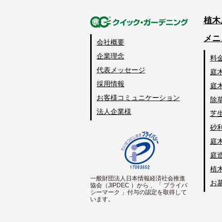
植木
メニ
会社概要
企業理念
料
代表メッセージ
庭
採用情報
庭
お客様コミュニケーション
除
法人企業様
芝
砂
庭
庭
植
一般財団法人日本情報経済社会推進
お
協会（JIPDEC ）から 、「 プライバ
シーマーク 」付与の認定を取得して
います。