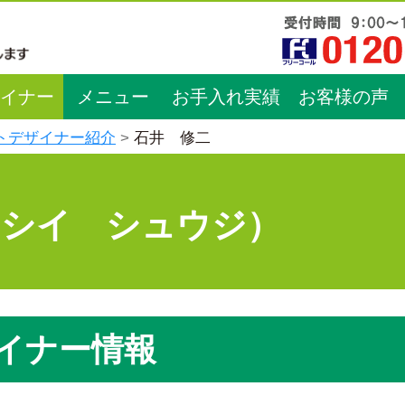
イナー
メニュー
お手入れ実績
お客様の声
トデザイナー紹介
石井 修二
イシイ シュウジ）
イナー情報