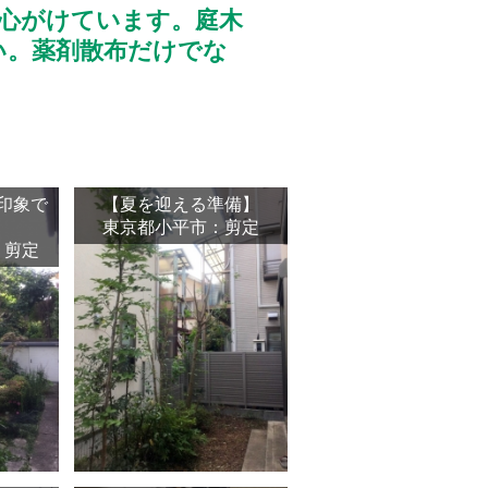
心がけています。庭木
い。薬剤散布だけでな
印象で
【夏を迎える準備】
東京都小平市：剪定
：剪定