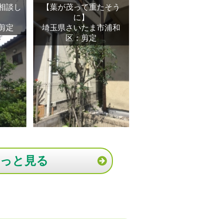
相談し
【葉が茂って重たそう
に】
剪定
埼玉県さいたま市浦和
区：剪定
もっと見る