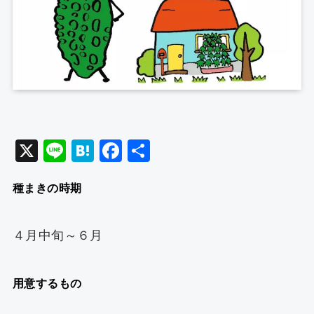
X
Li
H
F
共
n
at
a
有
種まきの時期
e
e
c
n
e
a
b
４月中旬～６月
o
o
用意するもの
k