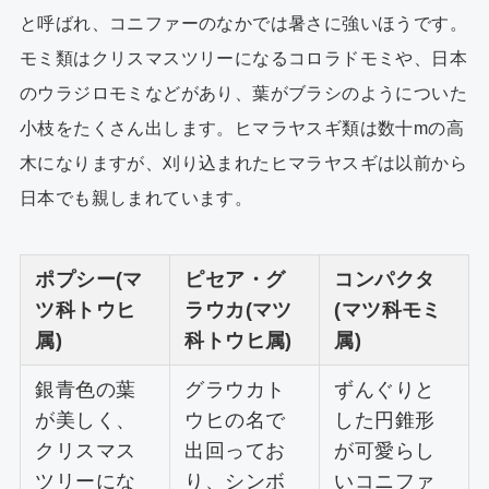
と呼ばれ、コニファーのなかでは暑さに強いほうです。
モミ類はクリスマスツリーになるコロラドモミや、日本
のウラジロモミなどがあり、葉がブラシのようについた
小枝をたくさん出します。ヒマラヤスギ類は数十mの高
木になりますが、刈り込まれたヒマラヤスギは以前から
日本でも親しまれています。
ポプシー(マ
ピセア・グ
コンパクタ
ツ科トウヒ
ラウカ(マツ
(マツ科モミ
属)
科トウヒ属)
属)
銀青色の葉
グラウカト
ずんぐりと
が美しく、
ウヒの名で
した円錐形
クリスマス
出回ってお
が可愛らし
ツリーにな
り、シンボ
いコニファ