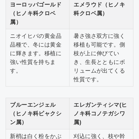
ヨーロッパゴールド
エメラウド（ヒノキ
（ヒノキ科クロベ
科クロベ属）
属）
ニオイヒバの黄金品
暑さ強さ双方に強く
品種で、冬には黄金
移植も可能です。側
に輝きます。移植に
枝が上に伸びてい
強い性質を持ちま
き、生長とともにボ
す。
リュームが出てくる
性質です。
ブルーエンジェル
エレガンティシマ(ヒ
（ヒノキ科ビャクシ
ノキ科コノテガシワ
ン属）
属)
新梢は白く粉をかぶ
刈込に強く、枝や幹