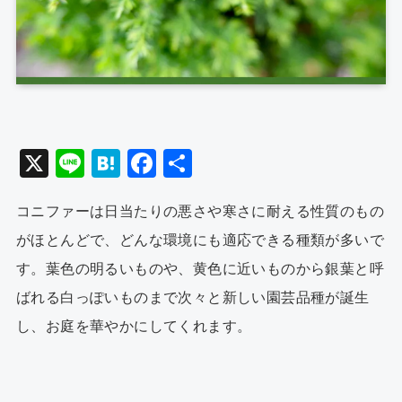
X
Li
H
F
共
n
at
a
有
コニファーは日当たりの悪さや寒さに耐える性質のもの
e
e
c
がほとんどで、どんな環境にも適応できる種類が多いで
n
e
す。葉色の明るいものや、黄色に近いものから銀葉と呼
a
b
ばれる白っぽいものまで次々と新しい園芸品種が誕生
o
し、お庭を華やかにしてくれます。
o
k