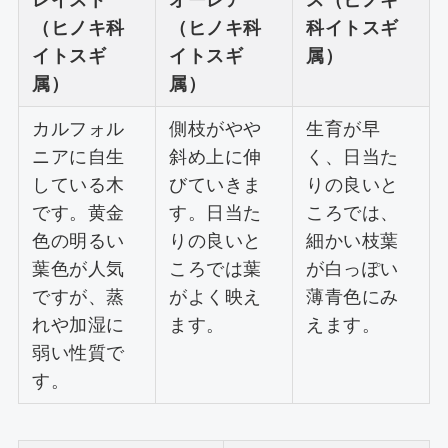
（ヒノキ科
（ヒノキ科
科イトスギ
イトスギ
イトスギ
属）
属）
属）
カルフォル
側枝がやや
生育が早
ニアに自生
斜め上に伸
く、日当た
している木
びていきま
りの良いと
です。黄金
す。日当た
ころでは、
色の明るい
りの良いと
細かい枝葉
葉色が人気
ころでは葉
が白っぽい
ですが、蒸
がよく映え
薄青色にみ
れや加湿に
ます。
えます。
弱い性質で
す。