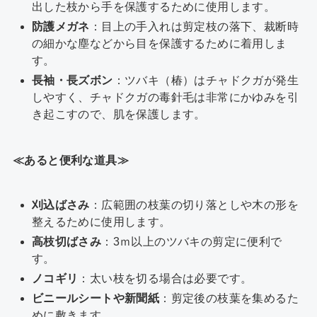
出した枝から手を保護するために使用します。
防護メガネ
：目上の手入れは剪定枝の落下、裁断時
の細かな塵などから目を保護するために着用しま
す。
長袖・長ズボン
：ツバキ
（椿）
はチャドクガが発生
しやすく、チャドクガの毒針毛は非常にかゆみを引
き起こすので、肌を保護します。
≪あると便利な道具≫
刈込ばさみ
：広範囲の枝葉の切り落としや木の形を
整えるために使用します。
高枝切ばさみ
：3ｍ以上の
ツバキ
の剪定に便利で
す。
ノコギリ
：太い枝を切る場合は必要です。
ビニールシートや新聞紙
：剪定後の枝葉を集めるた
めに敷きます。