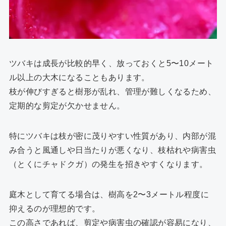
ツバキは成長が比較的早く、放っておくと5〜10メート
ル以上の大木になることもあります。
枝が伸びすぎると樹形が乱れ、管理が難しくなるため、
定期的な剪定が欠かせません。
特にツバキは枝が密に茂りやすい性質があり、内部が混
み合うと風通しや日当たりが悪くなり、枝枯れや病害虫
（とくにチャドクガ）の発生を招きやすくなります。
庭木として育てる場合は、樹高を2〜3メートル程度に
抑えるのが理想的です。
この高さであれば、剪定や病害虫の確認が容易になり、