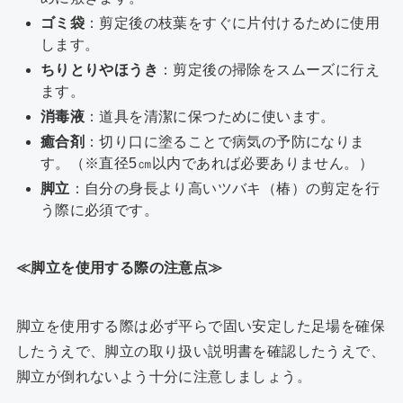
ゴミ袋
：剪定後の枝葉をすぐに片付けるために使用
します。
ちりとりやほうき
：剪定後の掃除をスムーズに行え
ます。
消毒液
：道具を清潔に保つために使います。
癒合剤
：切り口に塗ることで病気の予防になりま
す。（※直径5㎝以内であれば必要ありません。）
脚立
：自分の身長より高い
ツバキ（椿）
の剪定を行
う際に必須です。
≪脚立を使用する際の注意点≫
脚立を使用する際は必ず平らで固い安定した足場を確保
したうえで、脚立の取り扱い説明書を確認したうえで、
脚立が倒れないよう十分に注意しましょう。