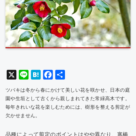
X
Li
H
F
共
n
at
a
有
ツバキは冬から春にかけて美しい花を咲かせ、日本の庭
e
e
c
園や生垣として古くから親しまれてきた常緑高木です。
n
e
毎年きれいな花を楽しむためには、樹形を整える剪定が
a
b
欠かせません。
o
o
品種によって剪定のポイントはやや異なり、寒椿