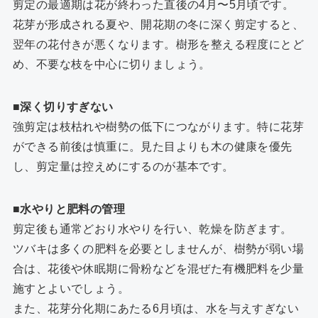
剪定の最適期は花が終わった直後の4月〜5月頃です。
花芽が形成される夏や、開花期の冬に深く剪定すると、
翌年の花付きが悪くなります。樹形を整える程度にとど
め、不要な枝を中心に切りましょう。
■深く切りすぎない
強剪定は枝枯れや樹勢の低下につながります。特に花芽
ができる前後は慎重に。見た目よりも木の健康を優先
し、剪定量は控えめにするのが基本です。
■水やりと肥料の管理
剪定後も通常どおり水やりを行い、乾燥を防ぎます。
ツバキは多くの肥料を必要としませんが、樹勢が弱い場
合は、花後や休眠期に骨粉などを混ぜた有機肥料を少量
施すとよいでしょう。
また、花芽分化期にあたる6月頃は、水を与えすぎない