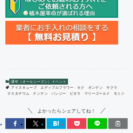
通年（オールシーズン）イベント
アイスキューブ
エディブルフラワー
キク
ギンナン
サクラ
ナスタチウム
ナンテン
パンジー
ビオラ
マリーゴールド
モミジ
よかったらシェアしてね！