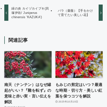
緑の炎 カイヅカイブキ(貝
バラ（薔薇）【手をかけ
塚伊吹/ Juniperus
て育てたい美しい花】
chinensis 'KAZUKA')
関連記事
南天（ナンテン）はなぜ縁
もみじの剪定はいつ？最適
起がいい？『難を転ず』の
な時期・切り方・美しい紅
意味と赤い実・言い伝えを
葉を保つコツを解説
解説
2025年10月10日