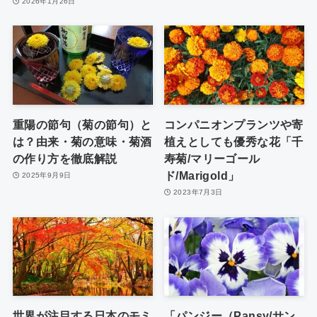
2026年1月26日
重陽の節句（菊の節句）と
コンパニオンプランツや寄
は？由来・菊の意味・菊酒
植えとしても優秀な花「千
の作り方を徹底解説
寿菊/マリーゴール
ド/Marigold」
2025年9月9日
2023年7月3日
世界が注目する日本のモミ
「パンジー（Pansy/サン