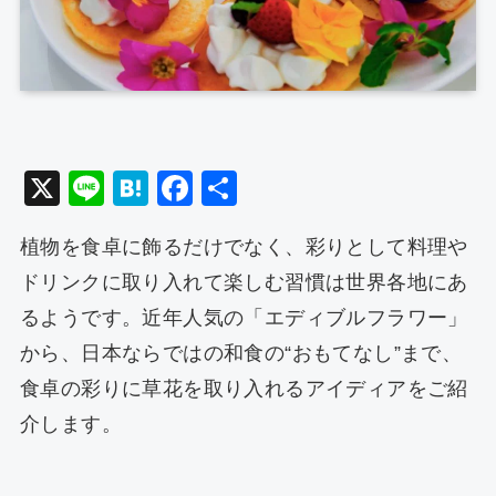
X
Li
H
F
共
n
at
a
有
植物を食卓に飾るだけでなく、彩りとして料理や
e
e
c
ドリンクに取り入れて楽しむ習慣は世界各地にあ
n
e
るようです。近年人気の「エディブルフラワー」
a
b
から、日本ならではの和食の“おもてなし”まで、
o
食卓の彩りに草花を取り入れるアイディアをご紹
o
介します。
k