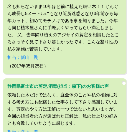
名も知らないまま10年ほど前に植えた細い木！！ぐんぐ
ん成長し5メートルにもなり近所迷惑となり3年前から毎
年カット、初めてモチノキである事を知りました。今年
も同じ植木屋さんに手際よくやってもらい満足しまし
た。 又、去年隣り植えのアジサイの剪定を相談したとこ
ろさっそく見て下さり嬉しかったです。こんな凝り性の
私を家族は苦笑しています。
担当：新山 剛
（2017年05月25日）
静岡県富士市の剪定,消毒(担当：森下)のお客様の声
依頼した木だけではなく、庭全体のことや私の植物に対
する考え方にも配慮した仕事をして下さり感謝していま
す。剪定のやり方は正解は一つではないと思いますが、
今回の担当者の方が選ばれた正解は、私の仕上りの好み
とも合致していたように感じます。
担当：森下 要