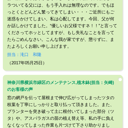
ラついてる父には、もう手入れは無理なのです。でもほ
っとくとどんどん繁ってきてしまい・・・ご近所にもご
迷惑をかけてしまい、私は心配してます。今回、父が何
か話しかけてました。“優しいお父様ですネ！！”と言って
くださってホッとしてますが、もし失礼なことを言って
たらごめんなさい。こんな我が家ですが、懲りずに、ま
たよろしくお願い申し上げます。
担当：滝口 和隆
（2017年05月25日）
神奈川県横浜市緑区のメンテナンス,植木鉢(担当：矢崎)
のお客様の声
窓の網戸を伝って屋根まで伸び広がってしまったツタの
枝葉を丁寧にしっかりと取り払って頂きました。また、
プランターを突き破って土に根付いてしまった部分（ツ
タ）や、アスパラガスの苗の植え替え等、私の手に負え
なくなってしまった作業も片づけて下さり助かりまし