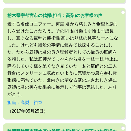
栃木県宇都宮市の伐採(担当：高梨)のお客様の声
愛する名優コニファー。何度 君から慈しみと希望と励ま
しを受けたことだろう。その間 君は倦まず弛まず成長
し、直ぐなる巨幹と芸術性 高いはり枝の見事な一木にな
った。けれども諸般の事情に鑑みて伐採することにし
た。だから庭師は君の良き理解者としての最良の庭師を
依頼した。私は庭師がてっぺんから君を一枝一枝 地上に
降ろしていく様を呆くなき見ていた。君と庭師との二人
舞台はスクリーンに収めたいように完璧かつ息を呑む緊
張感に満ちていた。北向きの聖なる庭のふさわしき処に
庭師は君の美を効果的に展示して仕事は完結した。あり
がとう。
担当：高梨 裕章
（2017年05月25日）